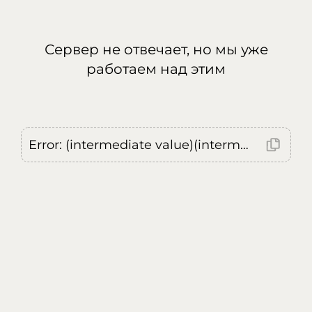
Сервер не отвечает, но мы уже
работаем над этим
Error: (intermediate value)(intermediate value)(intermediate value).replaceAll is not a function