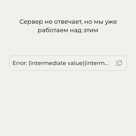
Сервер не отвечает, но мы уже
работаем над этим
Error: (intermediate value)(intermediate value)(intermediate value).replaceAll is not a function